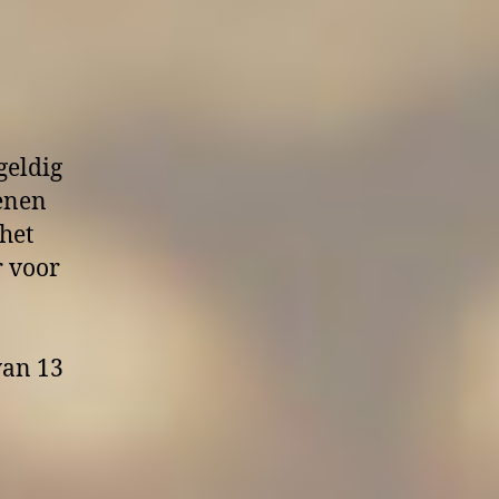
geldig
ienen
het
r voor
van 13