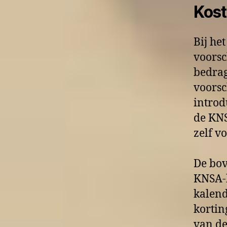
Kos
Bij he
voorsc
bedrag
voorsc
introd
de KNS
zelf v
De bov
KNSA-b
kalend
kortin
van de