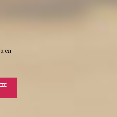
um en
t
EZE