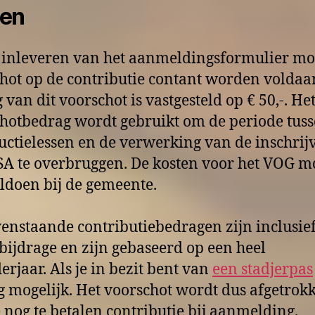
ten
t inleveren van het aanmeldingsformulier mo
hot op de contributie contant worden voldaa
 van dit voorschot is vastgesteld op € 50,-. He
hotbedrag wordt gebruikt om de periode tuss
uctielessen en de verwerking van de inschrijv
A te overbruggen. De kosten voor het VOG mo
oldoen bij de gemeente.
enstaande contributiebedragen zijn inclusie
ijdrage en zijn gebaseerd op een heel
erjaar. Als je in bezit bent van
een stadjerpas
g mogelijk. Het voorschot wordt dus afgetrok
 nog te betalen contributie bij aanmelding.