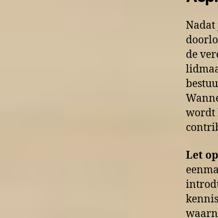
Nadat 
doorlo
de ver
lidmaa
bestuu
Wannee
wordt 
contri
Let op
eenmal
introd
kennis
waarna