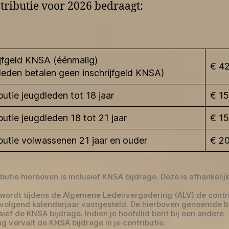
tributie voor 2026 bedraagt:
ijfgeld KNSA (éénmalig)
€ 4
leden betalen geen inschrijfgeld KNSA)
butie jeugdleden tot 18 jaar
€ 15
butie jeugdleden 18 tot 21 jaar
€ 1
butie volwassenen 21 jaar en ouder
€ 20
butie hierboven is inclusief KNSA bijdrage. Deze is afhankelij
s wordt tijdens de Algemene Ledenvergadering (ALV) de contr
 volgend kalenderjaar vastgesteld. De hierboven genoemde 
usief de KNSA bijdrage. Indien je hoofdlid bent bij een andere
g vervalt de KNSA bijdrage in je contributie.