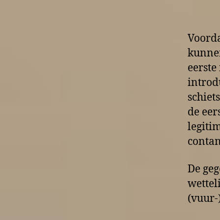
Voorda
kunnen
eerste
introd
schiet
de eers
legiti
contan
De geg
wettel
(vuur-