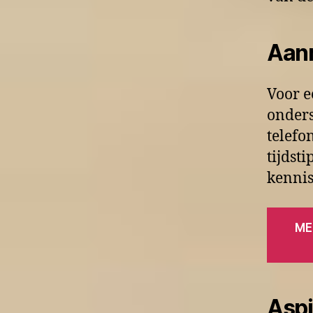
Aan
Voor e
onders
telefo
tijdst
kenni
ME
Aspi