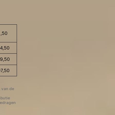
2,50
4,50
59,50
7,50
k van de
ibutie
bedragen