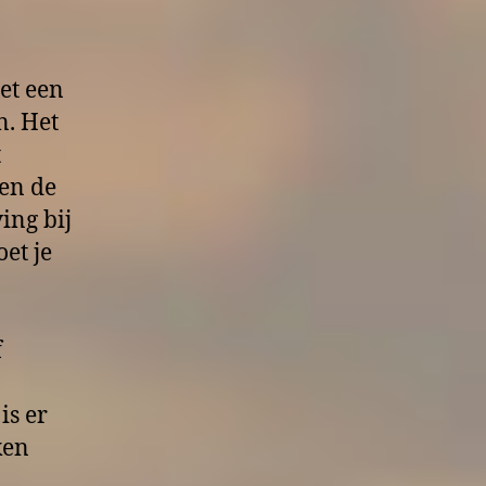
et een
n. Het
t
en de
ing bij
et je
f
is er
ken