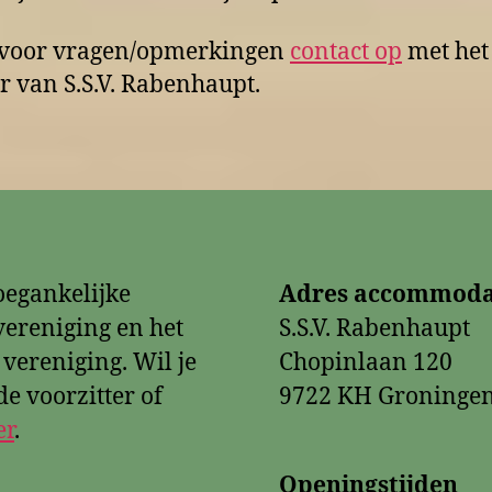
voor vragen/opmerkingen
contact op
met het
r van S.S.V. Rabenhaupt.
oegankelijke
Adres accommoda
ereniging en het
S.S.V. Rabenhaupt
 vereniging. Wil je
Chopinlaan 120
e voorzitter of
9722 KH Groninge
er
.
Openingstijden