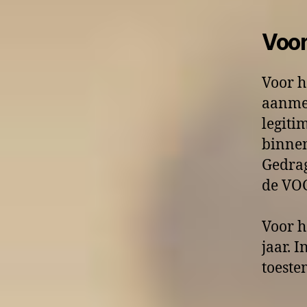
Voo
Voor h
aanmel
legiti
binnen
Gedrag
de VOG
Voor h
jaar. I
toeste