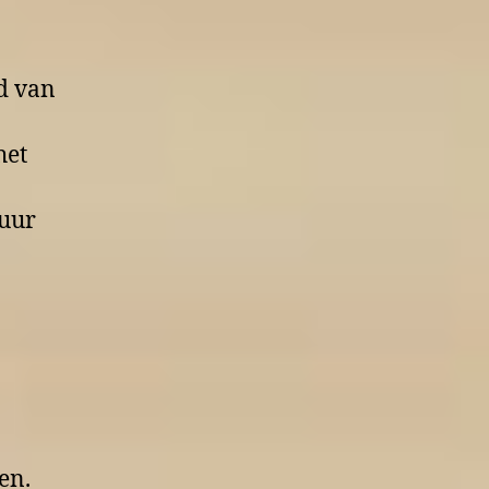
d van
het
tuur
en.