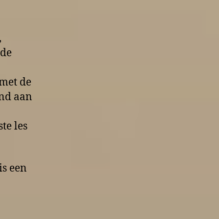
,
 de
 met de
and aan
te les
is een