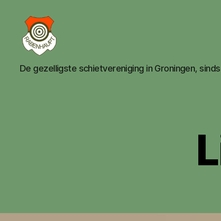
Schietsportvereniging
De gezelligste schietvereniging in Groningen, sind
Rabenhaupt
uit
Groningen
|
schietvereniging
Groningen
L
|
schieten
in
Groningen