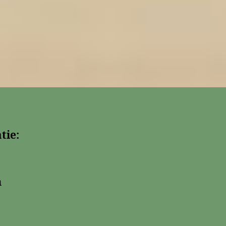
tie:
n