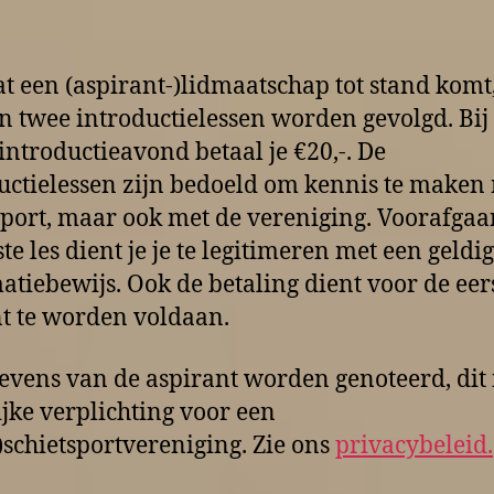
t een (aspirant-)lidmaatschap tot stand komt
 twee introductielessen worden gevolgd. Bij
 introductieavond betaal je €20,-. De
uctielessen zijn bedoeld om kennis te maken
sport, maar ook met de vereniging. Voorafga
te les dient je je te legitimeren met een geldig
matiebewijs. Ook de betaling dient voor de eers
t te worden voldaan.
evens van de aspirant worden genoteerd, dit 
ijke verplichting voor een
)schietsportvereniging. Zie ons
privacybeleid.