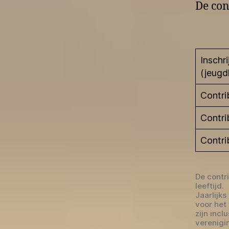
De con
Inschr
(jeugd
Contri
Contri
Contri
De contri
leeftijd.
Jaarlijk
voor het
zijn incl
verenigin