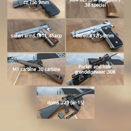
cz 75b 9mm
.38 special
safari arms 1911 .45acp
Beretta 92fs 9mm
Parker and hale
M1 carbine .30 carbine
grendelgeweer .308
dpms .223 (ar-15)